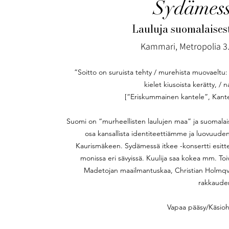
Sydämess
Lauluja suomalaises
Kammari, Metropolia 3.
”Soitto on suruista tehty / murehista muovaeltu: 
kielet kiusoista kerätty, / 
[“Eriskummainen kantele”, Kantele
Suomi on “murheellisten laulujen maa” ja suomalai
osa kansallista identiteettiämme ja luovuuden l
Kaurismäkeen. Sydämessä itkee -konsertti esittel
monissa eri sävyissä. Kuulija saa kokea mm. Toi
Madetojan maailmantuskaa, Christian Holmqvist
rakkaude
Vapaa pääsy/Käsioh