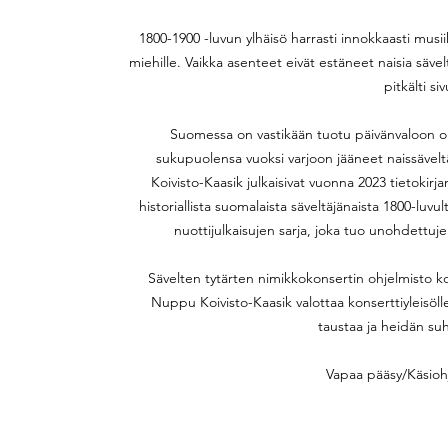
1800-1900 -luvun ylhäisö harrasti innokkaasti musi
miehille. Vaikka asenteet eivät estäneet naisia säve
pitkälti s
Suomessa on vastikään tuotu päivänvaloon oike
sukupuolensa vuoksi varjoon jääneet naissävelt
Koivisto-Kaasik julkaisivat vuonna 2023 tietokirja
historiallista suomalaista säveltäjänaista 1800-luvu
nuottijulkaisujen sarja, joka tuo unohdettujen
Sävelten tytärten nimikkokonsertin ohjelmisto koo
Nuppu Koivisto-Kaasik valottaa konserttiyleisöll
taustaa ja heidän su
Vapaa pääsy/Käsioh