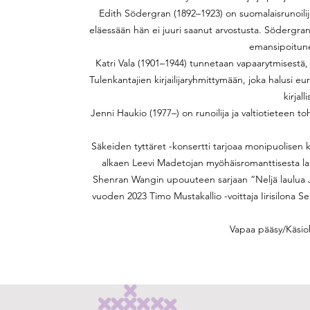
Edith Södergran (1892–1923) on suomalaisrunoilijoi
eläessään hän ei juuri saanut arvostusta. Södergran k
emansipoitune
Katri Vala (1901–1944) tunnetaan vapaarytmisestä, 
Tulenkantajien kirjailijaryhmittymään, joka halusi 
kirjall
Jenni Haukio (1977–) on runoilija ja valtiotieteen to
Säkeiden tyttäret -konsertti tarjoaa monipuolisen 
alkaen Leevi Madetojan myöhäisromanttisesta laul
Shenran Wangin upouuteen sarjaan “Neljä laulua J
vuoden 2023 Timo Mustakallio -voittaja Iirisilona S
Vapaa pääsy/Käsio