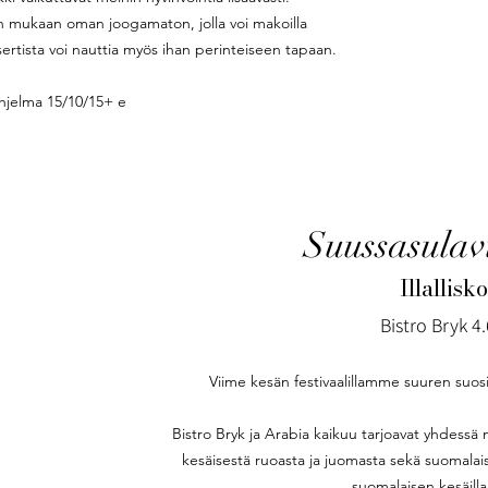
n mukaan oman joogamaton, jolla voi makoilla
sertista voi nauttia myös ihan perinteiseen tapaan.
hjelma 15/10/15+ e
Suussasulav
Illallisk
Bistro Bryk 4.
Viime kesän festivaalillamme suuren suosio
Bistro Bryk ja Arabia kaikuu tarjoavat yhdessä 
kesäisestä ruoasta ja juomasta sekä suomalais
suomalaisen kesäilla