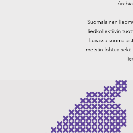
Arabia
Suomalainen liedmus
liedkollektiivin tuo
Luvassa suomalaiste
metsän lohtua sekä k
lie