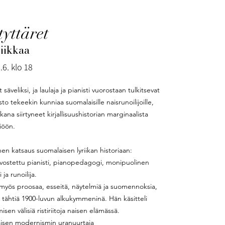
tyttäret
riikkaa
.6. klo 18
veliksi, ja laulaja ja pianisti vuorostaan tulkitsevat
to tekeekin kunniaa suomalaisille naisrunoilijoille,
ana siirtyneet kirjallisuushistorian marginaalista
iöön.
en katsaus suomalaisen lyriikan historiaan:
arvostettu pianisti, pianopedagogi, monipuolinen
i ja runoilija.
ti myös proosaa, esseitä, näytelmiä ja suomennoksia,
 tähtiä 1900-luvun alkukymmeninä. Hän käsitteli
en välisiä risti­riitoja naisen elämässä.
maisen modernismin uranuurtaja