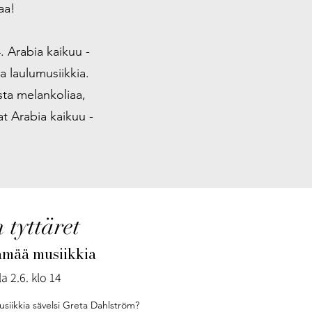
taa!
. Arabia kaikuu -
a laulumusiikkia.
sta melankoliaa,
at Arabia kaikuu -
 tyttäret
ämää musiikkia
a 2.6. klo 14
musiikkia sävelsi Greta Dahlström?