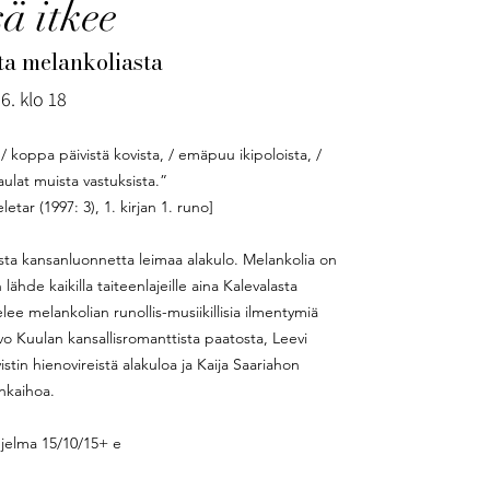
ä itkee
ta melankoliasta
6. klo 18
/ koppa päivistä kovista, / emäpuu ikipoloista, /
naulat muista vastuksista.”
tar (1997: 3), 1. kirjan 1. runo]
sta kansanluonnetta leimaa alakulo. Melankolia on
ähde kaikilla taiteenlajeille aina Kalevalasta
ee melankolian runollis-musiikillisia ilmentymiä
vo Kuulan kansallisromanttista paatosta, Leevi
in hienovireistä alakuloa ja Kaija Saariahon
nkaihoa.
jelma 15/10/15+ e