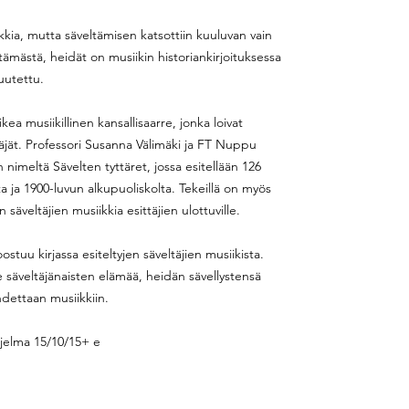
ikkia, mutta säveltämisen katsottiin kuuluvan vain
ltämästä, heidät on musiikin historiankirjoituksessa
ivuutettu.
a musiikillinen kansallisaarre, jonka loivat
äjät. Professori Susanna Välimäki ja FT Nuppu
n nimeltä Sävelten tyttäret, jossa esitellään 126
lta ja 1900-luvun alkupuoliskolta. Tekeillä on myös
 säveltäjien musiikkia esittäjien ulottuville.
stuu kirjassa esiteltyjen säveltäjien musiikista.
e säveltäjänaisten elämää, heidän sävellystensä
hdettaan musiikkiin.
jelma 15/10/15+ e