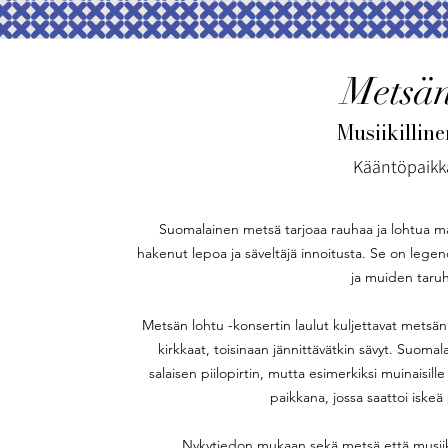
Metsän
Musiikilline
Kääntöpaikka
Suomalainen metsä tarjoaa rauhaa ja lohtua ma
hakenut lepoa ja säveltäjä innoitusta. Se on legen
ja muiden taru
Metsän lohtu -konsertin laulut kuljettavat metsän
kirkkaat, toisinaan jännittävätkin sävyt. Suomal
salaisen piilopirtin, mutta esimerkiksi muinaisille
paikkana, jossa saattoi iskeä
Nykytiedon mukaan sekä metsä että musiikki 