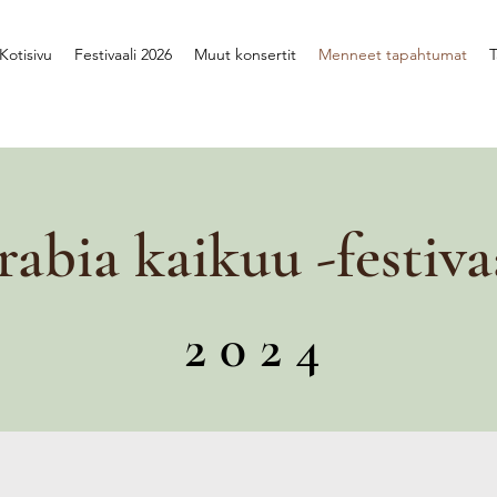
Kotisivu
Festivaali 2026
Muut konsertit
Menneet tapahtumat
T
abia kaikuu -festiva
2 0 2 4