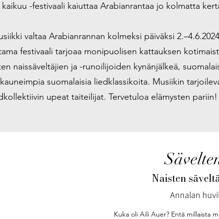
 kaikuu -festivaali kaiuttaa Arabianrantaa jo kolmatta ker
iikki valtaa Arabianrannan kolmeksi päiväksi 2.–4.6.2024
ttama festivaali tarjoaa monipuolisen kattauksen kotimaist
n naissäveltäjien ja -runoilijoiden kynänjälkeä, suomalai
auneimpia suomalaisia liedklassikoita. Musiikin tarjoilev
dkollektiivin upeat taiteilijat. Tervetuloa elämysten pariin!
Sävelten
Naisten sävelt
Annalan huvil
Kuka oli Aili Auer? Entä millaista 