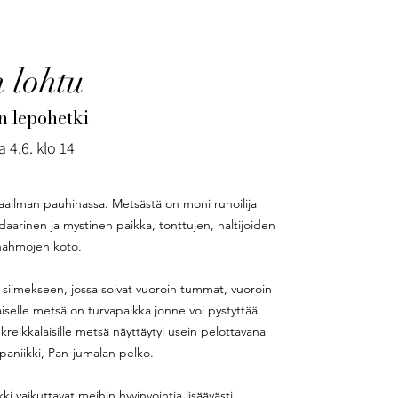
 lohtu
n lepohetki
 4.6. klo 14
ailman pauhinassa. Metsästä on moni runoilija
daarinen ja mystinen paikka, tonttujen, haltijoiden
hahmojen koto.
 siimekseen, jossa soivat vuoroin tummat, vuoroin
aiselle metsä on turvapaikka jonne voi pystyttää
 kreikkalaisille metsä näyttäytyi usein pelottavana
 paniikki, Pan-jumalan pelko.
vaikuttavat meihin hyvinvointia lisäävästi.