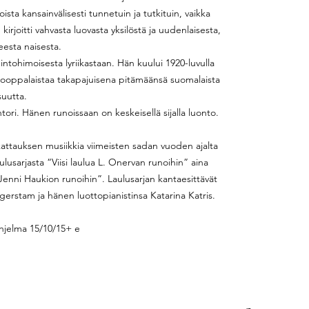
sta kansainvälisesti tunnetuin ja tutkituin, vaikka
irjoitti vahvasta luovasta yksilöstä ja uudenlaisesta,
esta naisesta.
intohimoisesta lyriikastaan. Hän kuului 1920-luvulla
eurooppalaistaa takapajuisena pitämäänsä suomalaista
isuutta.
htori. Hänen runoissaan on keskeisellä sijalla luonto.
kattauksen musiikkia viimeisten sadan vuoden ajalta
usarjasta “Viisi laulua L. Onervan runoihin” aina
enni Haukion runoihin”. Laulusarjan kantaesittävät
egerstam ja hänen luottopianistinsa Katarina Katris.
hjelma 15/10/15+ e