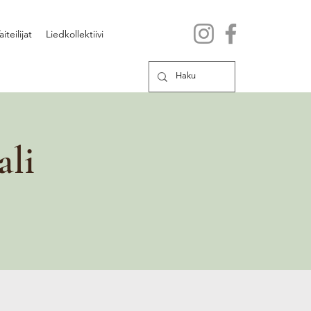
aiteilijat
Liedkollektiivi
ali