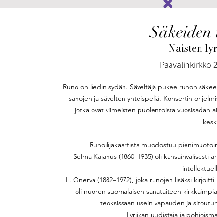
Säkeiden 
Naisten ly
Paavalinkirkko 2
Runo on liedin sydän. Säveltäjä pukee runon säkeet sä
sanojen ja sävelten yhteispeliä. Konsertin ohjelmis
jotka ovat viimeisten puolentoista vuosisadan aik
kesk
Runoilijakaartista muodostuu pienimuotoin
Selma Kajanus (1860–1935) oli kansainvälisesti 
intellektuell
L. Onerva (1882–1972), joka runojen lisäksi kirjoit
oli nuoren suomalaisen sanataiteen kirkkaimpia
teoksissaan usein vapauden ja sitoutumis
Lyriikan uudistaja ja pohjois