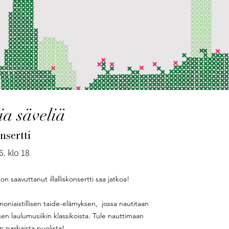
ia säveliä
onsertti
6. klo 18
n saavuttanut illalliskonsertti saa jatkoa!
moniaistillisen taide-elämyksen, jossa nautitaan
en laulumusiikin klassikoista. Tule nauttimaan
n parhaista puolista!