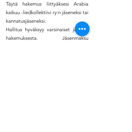
Täytä hakemus liittyäksesi Arabia
kaikuu -liedkollektiivi ry:n jäseneksi tai
kannatusjäseneksi.
Hallitus hyväksyy varsinaiset jäsenet
hakemuksesta. Jäsenmaksu
lähetetään antamaasi
sähköpostiosoitteeseen. Jäsentietoja
käytetään yhdistyksen asioista
tiedottamiseen. Yhdistys ei luovuta
jäsentietoja ulkopuolisille osapuolille.
Jäsentiedot säilytetään
Yhdistysavain-palvelussa. Laajempi
tietosuojaseloste linkistä:
Tietosuojaseloste